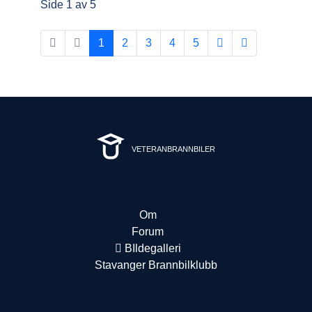
Side 1 av 5
1
2
3
4
5
VETERANBRANNBILER
Om
Forum
BIldegalleri
Stavanger Brannbilklubb